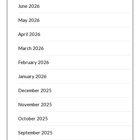
June 2026
May 2026
April 2026
March 2026
February 2026
January 2026
December 2025
November 2025
October 2025
September 2025