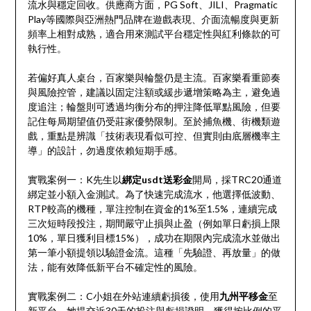
流水與穩定回收。供應商方面，PG Soft、JILI、Pragmatic
Play等國際與亞洲熱門品牌在遊戲表現、介面流暢度與更新
頻率上相對成熟，適合用來測試平台穩定性與紅利條款的可
執行性。
若偏好真人桌台，百家樂與輪盤仍是主流。百家樂看重節奏
與風險控管，建議以固定注額或緩步遞增策略為主，避免過
度追注；輪盤則可透過均衡分布的押注降低單點風險，但要
記住每局期望值仍受莊家優勢限制。至於捕魚機、街機類遊
戲，重點是辨識「技術表現看似可控、但實則由底層機率主
導」的設計，勿過度依賴短期手感。
實戰案例一：K先生以
綁定usdt送彩金
開局，採TRC20通道
綁定並小額入金測試。為了快速完成流水，他選擇低波動、
RTP較高的機種，單注控制在資金的1%至1.5%，連續完成
三次短時段投注，期間嚴守止損與止盈（例如單日虧損上限
10%，單日獲利目標15%），成功在期限內完成流水並做出
第一筆小額提領以驗證金流。這種「先驗證、再放量」的做
法，能有效降低新平台不確定性的風險。
實戰案例二：C小姐在外站連續虧損後，使用
九州平移金
至
新平台。她提交近30天的投注與虧損證明，獲得按比例的平