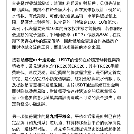
首先是
娛樂城體驗金
：這類紅利通常針對新戶，毋須先儲值
即可試玩。關鍵不在於金額大小，而在於條款設計：例如流
水倍數、有效期限、可使用的遊戲品項、單筆與總提領上
限、是否禁止對押等。以常見的「體驗金100、10倍流水」
為例，代表需要完成1000的有效投注額才能提領。若你偏好
低波動的電子遊戲，平均回收率（RTP）假設為96%，在長
期下仍存在4%的莊家優勢，因此體驗金更適合作為熟悉介
面與測試金流的工具，而非追求暴衝的本金來源。
接著是
綁定usdt送彩金
。USDT的優勢在於穩定幣特性與跨
境效率，常見通道包含TRC20與ERC20，其中TRC20手續
費較低、速度更穩。綁定獎勵的條款需注意：是否限定首次
綁定、是否須完成小額充值驗證、紅利金額與流水倍數，以
及提款是否需相同通道返回。由於USDT通道能縮短出金時
間與降低滯留風險，對於需要快速往返資金的玩家相當友
善；但也要留意地址填寫錯誤將造成不可逆的資金損失，綁
定前務必小額測試。
另一項值得關注的是
九州平移金
。平移金通常是針對已在特
定品牌（如九州系）遊玩過、打算轉移至新平台的玩家所提
供的「遷移型補貼」，常見條件包括提供歷史投注或虧損證