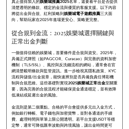
真正值得加入的
娛樂城推薦2025
名單，還要看平台是否提供
清楚透明的條款、穩定的金流與優質的客服支援。以下內容
將從出金與合規、紅利策略到
娛樂城電子遊戲推薦
三大面
向，幫助玩家在2025年進場更安心、策略更完整。
從合規到金流：2025娛樂城選擇關鍵與
正常出金判斷
一個值得信賴的娛樂城，首要條件是合規與資安。2025年，
具備正式牌照（如PAGCOR、Curacao）與完善的資料加密
機制（TLS/SSL）、風控與反洗錢流程的網站，通常會在官
網清楚載明條款與監管資訊。進一步檢視其隱私政策、KYC
流程與儲值/出金規章，能快速辨別是否具備負責任博彩機
制與合規思維。這些基礎對實現
2025娛樂城正常出金
至關重
要，因為完善的合規流程才能確保資金通道穩定，並有效降
低凍結或延遲出金的風險。
金流則是第二個重點。合格的平台會提供多元出入金方式，
例如銀行轉帳、電子錢包與加密貨幣，並對各通道的手續
費、處理時間與單筆上限公開透明。若平台支援USDT等穩
定幣，通常可降低匯率波動與跨境風險，讓出金時間更可