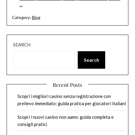
…
Category:
Blog
SEARCH
Search
Recent Posts
Scopri i migliori casino senza registrazione con
prelievo immediato: guida pratica per giocatori italiani
Scopri i nuovi casino non aams: guida completa e
consigli pratici