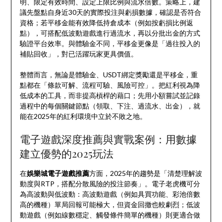
明、限定有效時間、設定上限比例與流水倍數。策略上，建
議先盤點自身近30天的實際投注與虧損數據，確認是否符合
資格；若平移金能有效降低持倉成本（例如按虧損比例返
點），可搭配低波動遊戲進行過流水，再以分批出金的方式
驗證平台效率。與體驗金不同，平移金更像是「過往投入的
補貼回收」，對已活躍玩家更具價值。
整體而言，無論是體驗金、USDT綁定獎勵還是平移金，重
點都在「條款可解、流程可驗、風險可控」。把紅利視為降
低成本的工具，而非提高槓桿的藉口；先用小額嘗試並記錄
過程中的每個關鍵節點（領取、下注、過流水、出金），就
能在2025年的紅利環境中立於不敗之地。
電子遊戲深度推薦與實戰案例：用數據
建立優勢的2025玩法
在
娛樂城電子遊戲推薦
方面，2025年的趨勢是「清楚理解波
動度與RTP，搭配分散風險的投注節奏」。電子老虎機可分
為高波動與低波動：高波動遊戲（例如具買功能、彩池倍數
高的機種）單局回報可能極大，但資金回撤也較劇烈；低波
動遊戲（例如線數穩定、觸發條件簡單的機種）則更適合做