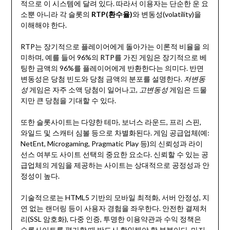
적으로 이 시스템에 달려 있다. 따라서 이용자는 단순한 운 요
소뿐 아니라 각 슬롯의
RTP(환수율)
와 변동성(volatility)을
이해해야 한다.
RTP는 장기적으로 플레이어에게 돌아가는 이론적 비율을 의
미하며, 예를 들어 96%의 RTP를 가진 게임은 장기적으로 베
팅한 금액의 96%를 플레이어에게 반환한다는 의미다. 반면
변동성은 당첨 빈도와 당첨 금액의 분포를 설명한다.
저변동
성
게임은 자주 소액 당첨이 일어나고,
고변동성
게임은 드물
지만 큰 당첨을 기대할 수 있다.
또한 슬롯사이트는 다양한 테마, 보너스 라운드, 프리 스핀,
와일드 및 스캐터 심볼 등으로 차별화된다. 게임 공급업체(예:
NetEnt, Microgaming, Pragmatic Play 등)의 신뢰성과 라이
선스 여부도 사이트 선택의 중요한 요소다. 신뢰할 수 있는 공
급업체의 게임을 제공하는 사이트는 상대적으로 공정성과 안
정성이 높다.
기술적으로는 HTML5 기반의 모바일 최적화, 서버 안정성, 지
연 없는 랜더링 등이 사용자 경험을 좌우한다. 안전한 결제처
리(SSL 암호화), 다중 인증, 투명한 이용약관과 수익 정책은
슬롯사이트를 평가할 때 반드시 확인해야 할 부분이다. 마지