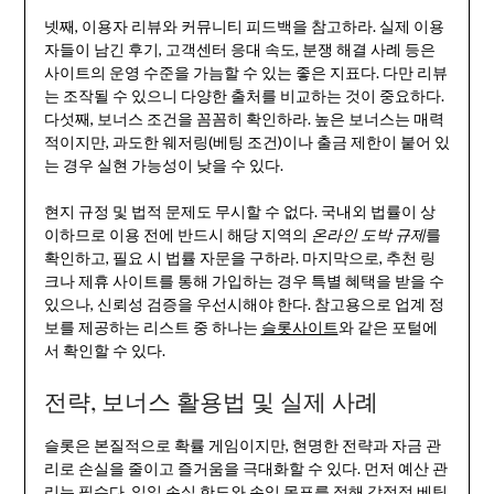
넷째, 이용자 리뷰와 커뮤니티 피드백을 참고하라. 실제 이용
자들이 남긴 후기, 고객센터 응대 속도, 분쟁 해결 사례 등은
사이트의 운영 수준을 가늠할 수 있는 좋은 지표다. 다만 리뷰
는 조작될 수 있으니 다양한 출처를 비교하는 것이 중요하다.
다섯째, 보너스 조건을 꼼꼼히 확인하라. 높은 보너스는 매력
적이지만, 과도한 웨저링(베팅 조건)이나 출금 제한이 붙어 있
는 경우 실현 가능성이 낮을 수 있다.
현지 규정 및 법적 문제도 무시할 수 없다. 국내외 법률이 상
이하므로 이용 전에 반드시 해당 지역의
온라인 도박 규제
를
확인하고, 필요 시 법률 자문을 구하라. 마지막으로, 추천 링
크나 제휴 사이트를 통해 가입하는 경우 특별 혜택을 받을 수
있으나, 신뢰성 검증을 우선시해야 한다. 참고용으로 업계 정
보를 제공하는 리스트 중 하나는
슬롯사이트
와 같은 포털에
서 확인할 수 있다.
전략, 보너스 활용법 및 실제 사례
슬롯은 본질적으로 확률 게임이지만, 현명한 전략과 자금 관
리로 손실을 줄이고 즐거움을 극대화할 수 있다. 먼저 예산 관
리는 필수다. 일일 손실 한도와 손익 목표를 정해 감정적 베팅