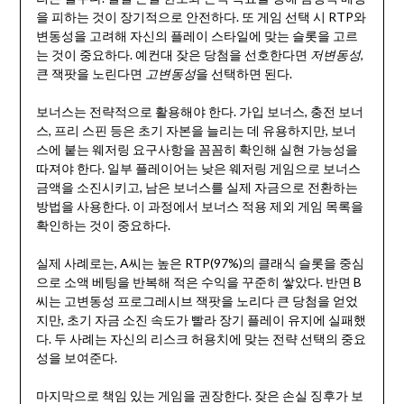
을 피하는 것이 장기적으로 안전하다. 또 게임 선택 시 RTP와
변동성을 고려해 자신의 플레이 스타일에 맞는 슬롯을 고르
는 것이 중요하다. 예컨대 잦은 당첨을 선호한다면
저변동성
,
큰 잭팟을 노린다면
고변동성
을 선택하면 된다.
보너스는 전략적으로 활용해야 한다. 가입 보너스, 충전 보너
스, 프리 스핀 등은 초기 자본을 늘리는 데 유용하지만, 보너
스에 붙는 웨저링 요구사항을 꼼꼼히 확인해 실현 가능성을
따져야 한다. 일부 플레이어는 낮은 웨저링 게임으로 보너스
금액을 소진시키고, 남은 보너스를 실제 자금으로 전환하는
방법을 사용한다. 이 과정에서 보너스 적용 제외 게임 목록을
확인하는 것이 중요하다.
실제 사례로는, A씨는 높은 RTP(97%)의 클래식 슬롯을 중심
으로 소액 베팅을 반복해 적은 수익을 꾸준히 쌓았다. 반면 B
씨는 고변동성 프로그레시브 잭팟을 노리다 큰 당첨을 얻었
지만, 초기 자금 소진 속도가 빨라 장기 플레이 유지에 실패했
다. 두 사례는 자신의 리스크 허용치에 맞는 전략 선택의 중요
성을 보여준다.
마지막으로 책임 있는 게임을 권장한다. 잦은 손실 징후가 보