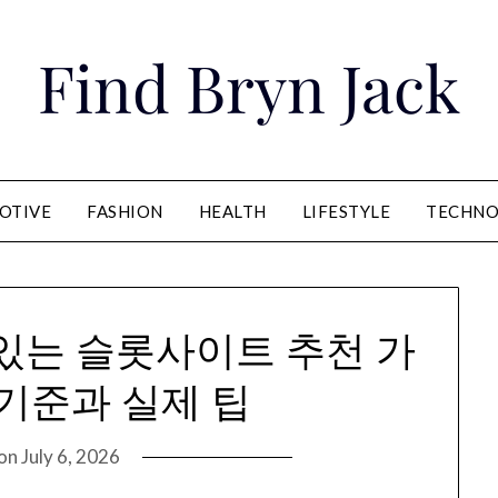
Find Bryn Jack
OTIVE
FASHION
HEALTH
LIFESTYLE
TECHNO
있는 슬롯사이트 추천 가
 기준과 실제 팁
 on
July 6, 2026