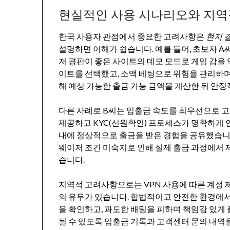
현실적인 사용 시나리오와 지역
한국 사용자 관점에서 중요한 고려사항은
현지 
설명하면 이해가 쉽습니다. 예를 들어, 초보자 
저 평판이 좋은 사이트의 데모 모드로 게임 감을 
이트를 선택했고, 소액 베팅으로 위험을 관리하며
해 예상 가능한 출금 가능 금액을 계산한 뒤 안
다른 사례로 B씨는 입출금 속도를 최우선으로 고
제공하고 KYC(신원확인) 프로세스가 명확하게 안
내에 정상적으로 출금을 받은 경험을 공유했습니다
웨이저 조건 미숙지로 인해 실제 출금 과정에서 
습니다.
지역적 고려사항으로는 VPN 사용에 따른 계정 제
의 유무가 있습니다. 합법적이고 안전한 환경에
을 확인하고, 과도한 배팅을 피하며 책임감 있게 
될 수 있도록 입출금 기록과 고객센터 문의 내역