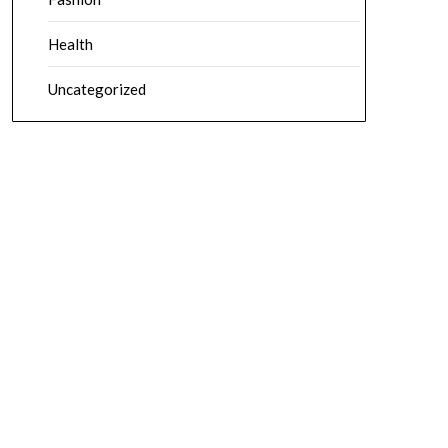
Health
Uncategorized