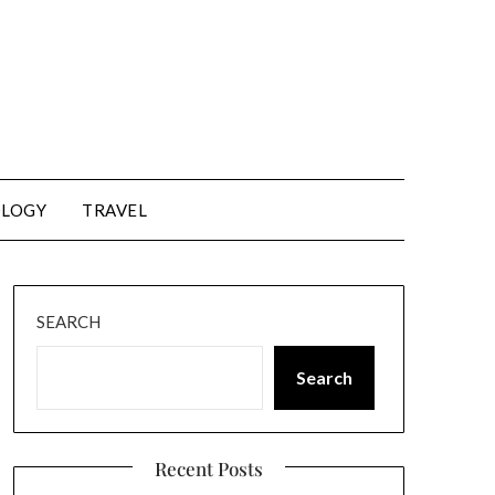
LOGY
TRAVEL
SEARCH
Search
Recent Posts