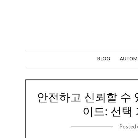
Skip
to
content
BLOG
AUTOM
안전하고 신뢰할 수 
이드: 선택
Posted