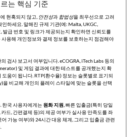
고르는 핵심 기준
에 현혹되지 않고,
안전성
과
합법성
을 최우선으로 고려
확인하세요. 말해진 규제 기관(예: Malta, UKGC,
있고, 발급 번호 및 링크가 제공되는지 확인하면 신뢰도를
 사용해 개인정보와 결제 정보를 보호하는지 점검해야
사 보고서 여부입니다. eCOGRA, iTech Labs 등의
enerator) 및 게임 결과에 대한 테스트를 공개했는지 확
 도움이 됩니다. RTP(환수율) 정보는 슬롯별로 표기되
lity)을 비교해 개인의 플레이 스타일에 맞는 슬롯을 선택
. 한국 사용자에게는
원화 지원
, 빠른 입출금(특히 당일
 카드, 간편결제 등)의 제공 여부가 실사용 만족도를 좌
 가능 여부)와 24시간 대응 체계, 그리고 입출금 관련
.