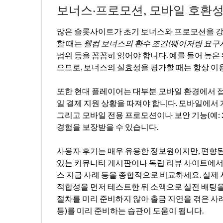
보너스·프로모션, 모바일 호환성
많은 슬롯사이트가 초기 보너스와 프로모션을 강
할 때는
웰컴 보너스의 환수 조건(웨이저링 요구
범위 등을 꼼꼼히 읽어야 합니다. 예를 들어 높은
으므로, 보너스의 실효성을 평가할 때는 항상 
또한 현대 플레이어는 대부분 모바일 환경에서 접
일 결제 지원 상황을 따져야 합니다. 모바일에서
그리고 모바일 전용 프로모션이나 보안 기능(예:
경험을 보장받을 수 있습니다.
사용자 후기는 매우 유용한 정보원이지만, 편향된
있는 커뮤니티 게시판이나 독립 리뷰 사이트에서 
스 지급 사례 등을 종합적으로 비교하세요. 실제 
적합성을 먼저 테스트한 뒤 소액으로 실전 배팅을
절차를 미리 준비하지 않아 출금 지연을 겪은 사례
등)를 미리 준비하는 습관이 도움이 됩니다.