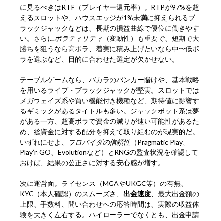
に見るべきはRTP（プレイヤー還元率）。RTPが97%を超
えるスロットや、ハウスエッジが1%未満に抑えられるブ
ラックジャックなどは、長期の損益曲線で優位に働きやす
い。さらに
ボラティリティ
（変動性）も重要で、短期で大
勝ちを狙うなら高ボラ、着実に積み上げたいなら中〜低ボ
ラを選ぶなど、目的に合わせた選定が欠かせない。
テーブルゲームなら、バカラのバンカー賭けや、基本戦略
を用いるライブ・ブラックジャックが堅実。スロットでは
メガウェイズ系や買い機能付き機種など、期待値に影響す
るギミックがあるタイトルも多い。ジャックポット系は夢
がある一方、超高ボラで資金の減りが速い可能性があるた
め、総資金に対する配分を抑えて取り組むのが現実的だ。
いずれにせよ、
プロバイダの信頼性
（Pragmatic Play、
Play’n GO、Evolutionなど）とRNGの監査状況を確認して
おけば、結果の公正さに対する安心感が増す。
次に運営面。ライセンス（MGAやUKGC等）の有無、
KYC（本人確認）のスムーズさ、
出金速度
、最大出金額の
上限、手数料、問い合わせへの応答時間は、実際の収益体
験を大きく左右する。ハイローラーでなくとも、出金申請