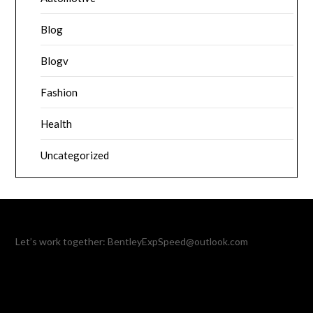
Blog
Blogv
Fashion
Health
Uncategorized
Let’s work together:
BentleyExpSpeed@outlook.com