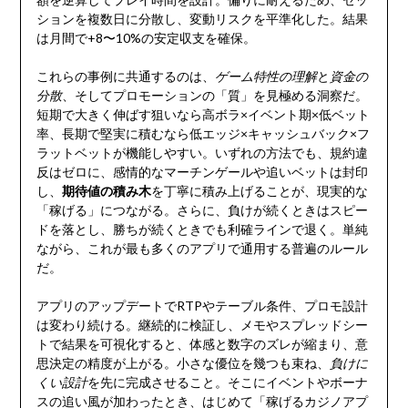
ションを複数日に分散し、変動リスクを平準化した。結果
は月間で+8〜10%の安定収支を確保。
これらの事例に共通するのは、
ゲーム特性の理解
と
資金の
分散
、そしてプロモーションの「質」を見極める洞察だ。
短期で大きく伸ばす狙いなら高ボラ×イベント期×低ベット
率、長期で堅実に積むなら低エッジ×キャッシュバック×フ
ラットベットが機能しやすい。いずれの方法でも、規約違
反はゼロに、感情的なマーチンゲールや追いベットは封印
し、
期待値の積み木
を丁寧に積み上げることが、現実的な
「稼げる」につながる。さらに、負けが続くときはスピー
ドを落とし、勝ちが続くときでも利確ラインで退く。単純
ながら、これが最も多くのアプリで通用する普遍のルール
だ。
アプリのアップデートでRTPやテーブル条件、プロモ設計
は変わり続ける。継続的に検証し、メモやスプレッドシー
トで結果を可視化すると、体感と数字のズレが縮まり、意
思決定の精度が上がる。小さな優位を幾つも束ね、
負けに
くい設計
を先に完成させること。そこにイベントやボーナ
スの追い風が加わったとき、はじめて「稼げるカジノアプ