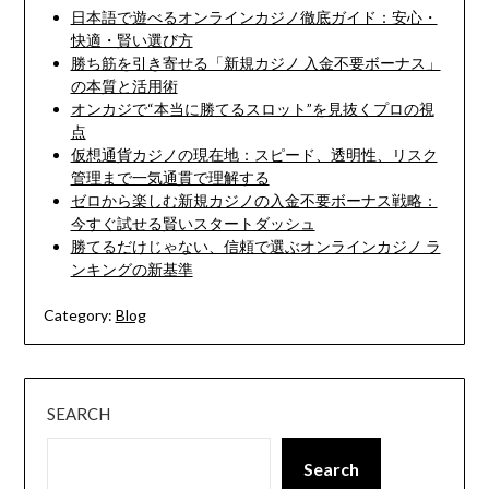
日本語で遊べるオンラインカジノ徹底ガイド：安心・
快適・賢い選び方
勝ち筋を引き寄せる「新規カジノ 入金不要ボーナス」
の本質と活用術
オンカジで“本当に勝てるスロット”を見抜くプロの視
点
仮想通貨カジノの現在地：スピード、透明性、リスク
管理まで一気通貫で理解する
ゼロから楽しむ新規カジノの入金不要ボーナス戦略：
今すぐ試せる賢いスタートダッシュ
勝てるだけじゃない、信頼で選ぶオンラインカジノ ラ
ンキングの新基準
Category:
Blog
SEARCH
Search