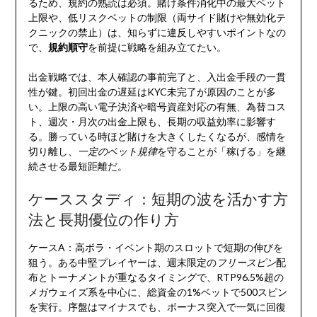
るため、規約の熟読は必須。賭け条件消化中の最大ベット
上限や、低リスクベットの制限（両サイド賭けや無効化テ
クニックの禁止）は、知らずに違反しやすいポイントなの
で、
規約順守
を前提に戦略を組み立てたい。
出金戦略では、本人確認の事前完了と、入出金手段の一貫
性が鍵。初回出金の遅延はKYC未完了が原因のことが多
い。上限の高い電子決済や暗号資産対応の有無、為替コス
ト、週次・月次の出金上限も、長期の収益効率に影響す
る。勝っている時ほど賭けを大きくしたくなるが、感情を
切り離し、
一定のベット規律
を守ることが「稼げる」を継
続させる最短距離だ。
ケーススタディ：短期の波を活かす方
法と長期優位の作り方
ケースA：高ボラ・イベント期のスロットで短期の伸びを
狙う。ある中堅プレイヤーは、週末限定の
フリースピン
配
布とトーナメントが重なるタイミングで、RTP96.5%超の
メガウェイズ系を中心に、総資金の1%ベットで500スピン
を実行。序盤はマイナスでも、ボーナス突入で一気に回復