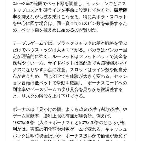
0.5〜2%の範囲でベット額を調整し、セッションごとにス
トップロスと利確ラインを事前に設定しておくと、
破産確
率
を抑えながら波を乗りこなせる。特に高ボラ・スロット
を中心に回す場合は、同一資金でのスピン数を確保するた
め、ベット額を控えめに始めるのが賢明だ。
テーブルゲームでは、ブラックジャックの基本戦略を学ぶ
だけでハウスエッジは大きく下がる。バカラはバンカー固
定が理論的に強く、ルーレットはフラットベットで資金を
保ちやすい一方、サイドベットは高配当でも
期待値がマイ
ナス
になりやすい点に注意。スロットはライン数や配当分
布が違うため、同じRTPでも体験が大きく変わる。セッシ
ョン冒頭は低ベットで挙動を確認し、ボーナスモードへの
到達率やベースゲームの戻り具合を見ながら微調整する
と、リスクの階段を上り下りできる。
ボーナスは「見かけの額」よりも
出金条件（賭け条件）
や
ゲーム貢献率、勝利上限の有無が勝負所。例えば、
100%/30倍（入金＋ボーナス）と50%/20倍のどちらが有
利かは、実際の消化額や対象ゲームで変わる。キャッシュ
バックは即時現金扱いか、ボーナス扱いかで価値が激変す