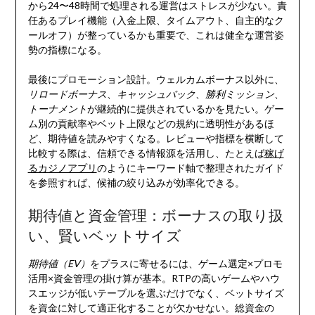
から24〜48時間で処理される運営はストレスが少ない。責
任あるプレイ機能（入金上限、タイムアウト、自主的なク
ールオフ）が整っているかも重要で、これは健全な運営姿
勢の指標になる。
最後にプロモーション設計。ウェルカムボーナス以外に、
リロードボーナス
、
キャッシュバック
、
勝利ミッション
、
トーナメント
が継続的に提供されているかを見たい。ゲー
ム別の貢献率やベット上限などの規約に透明性があるほ
ど、期待値を読みやすくなる。レビューや指標を横断して
比較する際は、信頼できる情報源を活用し、たとえば
稼げ
るカジノアプリ
のようにキーワード軸で整理されたガイド
を参照すれば、候補の絞り込みが効率化できる。
期待値と資金管理：ボーナスの取り扱
い、賢いベットサイズ
期待値（EV）
をプラスに寄せるには、ゲーム選定×プロモ
活用×資金管理の掛け算が基本。RTPの高いゲームやハウ
スエッジが低いテーブルを選ぶだけでなく、ベットサイズ
を資金に対して適正化することが欠かせない。総資金の