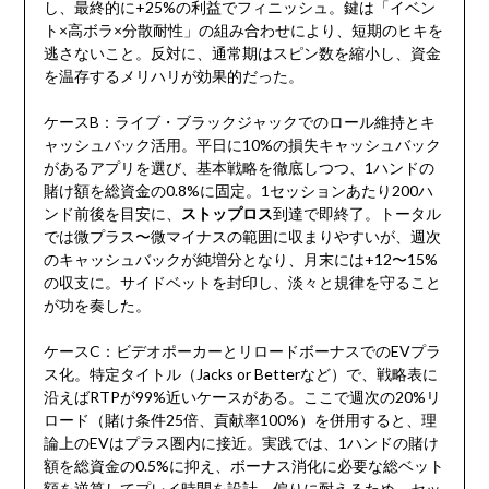
し、最終的に+25%の利益でフィニッシュ。鍵は「イベン
ト×高ボラ×分散耐性」の組み合わせにより、短期のヒキを
逃さないこと。反対に、通常期はスピン数を縮小し、資金
を温存するメリハリが効果的だった。
ケースB：ライブ・ブラックジャックでのロール維持とキ
ャッシュバック活用。平日に10%の損失キャッシュバック
があるアプリを選び、基本戦略を徹底しつつ、1ハンドの
賭け額を総資金の0.8%に固定。1セッションあたり200ハ
ンド前後を目安に、
ストップロス
到達で即終了。トータル
では微プラス〜微マイナスの範囲に収まりやすいが、週次
のキャッシュバックが純増分となり、月末には+12〜15%
の収支に。サイドベットを封印し、淡々と規律を守ること
が功を奏した。
ケースC：ビデオポーカーとリロードボーナスでのEVプラ
ス化。特定タイトル（Jacks or Betterなど）で、戦略表に
沿えばRTPが99%近いケースがある。ここで週次の20%リ
ロード（賭け条件25倍、貢献率100%）を併用すると、理
論上のEVはプラス圏内に接近。実践では、1ハンドの賭け
額を総資金の0.5%に抑え、ボーナス消化に必要な総ベット
額を逆算してプレイ時間を設計。偏りに耐えるため、セッ