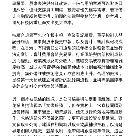
事權限、股東表決與分紅政策。一份合用的章程可以避免日
後糾紛，也能支撐員工期權、投資者優先權等需求。若準備
走向融資或跨境架構，初期的法律與稅務設計應一併考慮，
避免日後因重組而支出更大成本。
持續合規層面包含年報申報、商業登記續費、重要控制人登
記冊維護、董事與股東變更申報，以及會計、審計與報稅流
程。在香港，有限責任公司通常須按年提交財務報表並進行
法定審計；審計費用會隨交易量、行業風險與內部控制成熟
度而變動。若業務涉及海外收入、關聯交易或存貨管理複雜
度較高，
成立公司費用
的後續延伸成本（例如審計抽樣比例
提高、額外備註或技術意見）亦會相應上升。合理的做法，
是從第一天起就建立可審計的記錄與流程，並與專業團隊事
先約定資料交付標準與時間表。
另一個常被低估的區塊，是公司秘書與法定冊冊維護。許多
創業者把這視為「文書服務」，但在實務上，它直接關聯到
股份轉讓、董事變更、增資減資、優先股條款落地等關鍵動
作。忽略這部分不僅帶來罰則，更可能讓投資交易延宕。對
於多股東公司，建議在初期就以股東協議補強章程，以清楚
界定創辦人離職、競業限制、拖帶權與跟售權等條款。這些