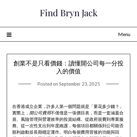
Skip
Find Bryn Jack
to
content
Menu
創業不是只看價錢：讀懂開公司每一分投
入的價值
Posted on
September 23, 2025
在香港成立企業，許多人第一個問題就是「要花多少錢？」
實際上，
開公司費用
不僅僅是一張價目表，而是一套涵蓋合
規、風險管理與營運效率的投資結構。從政府規費到專業服
務、從一次性支出到年度維護，每個項目都關係到公司能否
順利啟動並長期穩定運作。明白每個費用背後的功能與回