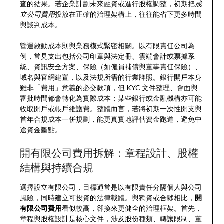
查的結果。若企業計劃未來融資或進行股權調整，初期把
成
立公司費用
投放在正確的治理架構上，往往能省下更多時間
與談判成本。
營運啟動成本則與業務模式緊密相關。以有限責任公司為
例，常見支出包括公司印章與法定冊、雲端會計或票據系
統、資訊安全方案、保險（如僱員補償與董事責任保險）、
域名與官網建置，以及法規所需的行業牌照。銀行開戶本身
雖非「費用」意義的必交款項，但 KYC 文件整理、會面與
審批時間都會轉化為實際成本；某些銀行或金融機構亦可能
收取開戶或帳戶維護費。整體而言，若將初期一次性開支與
首年合規成本一併規劃，能更真實地評估資金跑道，避免中
途資金斷點。
開有限公司費用拆解：章程設計、股權
結構與持續合規
選擇設立有限公司，目標通常是以有限責任分隔個人與公司
風險，同時建立可投資的法律載體。與獨資或合夥相比，
開
有限公司費用
看似較高，卻換來更健全的治理框架。首先，
章程與股權設計是核心文件，涉及股份種類、轉讓限制、董