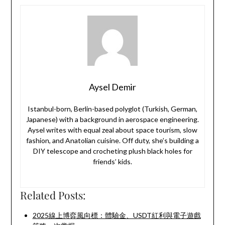
Aysel Demir
Istanbul-born, Berlin-based polyglot (Turkish, German,
Japanese) with a background in aerospace engineering.
Aysel writes with equal zeal about space tourism, slow
fashion, and Anatolian cuisine. Off duty, she’s building a
DIY telescope and crocheting plush black holes for
friends’ kids.
Related Posts:
2025線上博弈風向標：體驗金、USDT紅利與電子遊戲