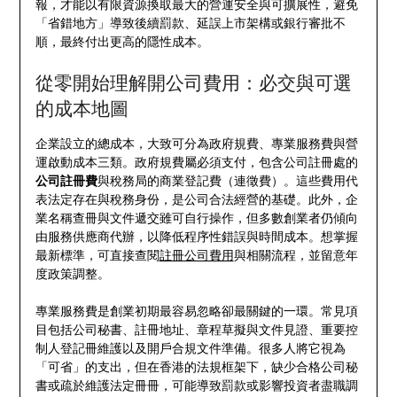
報，才能以有限資源換取最大的營運安全與可擴展性，避免
「省錯地方」導致後續罰款、延誤上市架構或銀行審批不
順，最終付出更高的隱性成本。
從零開始理解開公司費用：必交與可選
的成本地圖
企業設立的總成本，大致可分為政府規費、專業服務費與營
運啟動成本三類。政府規費屬必須支付，包含公司註冊處的
公司註冊費
與稅務局的商業登記費（連徵費）。這些費用代
表法定存在與稅務身份，是公司合法經營的基礎。此外，企
業名稱查冊與文件遞交雖可自行操作，但多數創業者仍傾向
由服務供應商代辦，以降低程序性錯誤與時間成本。想掌握
最新標準，可直接查閱
註冊公司費用
與相關流程，並留意年
度政策調整。
專業服務費是創業初期最容易忽略卻最關鍵的一環。常見項
目包括公司秘書、註冊地址、章程草擬與文件見證、重要控
制人登記冊維護以及開戶合規文件準備。很多人將它視為
「可省」的支出，但在香港的法規框架下，缺少合格公司秘
書或疏於維護法定冊冊，可能導致罰款或影響投資者盡職調