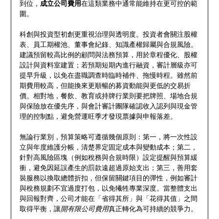
到位，
成立公司費用
在這類業務中通常能維持在更可控的範
圍。
科創與投資型初創更重視治理與透明度。投資者會關注股權
表、員工期權池、董事會紀錄、知識產權歸屬與合規風險。
建議預留較高比例的顧問與法務預算，用於章程優化、股權
設計與資料室建置；若預期短期內進行融資，審計層級亦可
提早升級，以免在盡職調查時臨時補件、拖慢時程。雖然前
期費用較高，但能換來更順暢的募資動能與更低的交易折
價。相對地，餐飲、教育或持牌行業則要把牌照、場地合規
與保險放在優先序，與會計審計團隊確認收入認列與現金管
理的控制點，避免營運旺季才發現票據與申報落差。
無論行業別，預算策略可遵循幾個原則：第一，將一次性設
立與年度維護分帳，清楚界定固定成本與變動成本；第二，
針對高風險區塊（例如稅務與合規時限）設定提醒與預算緩
衝，避免因延誤產生的罰款遠超過原始支出；第三，善用套
裝服務以換取總體折扣，但保留關鍵項目的彈性，例如審計
與稅務規劃不宜過度打包，以免犧牲專業深度。當整體支出
與回報對齊，公司才能在「省得其所」與「花得其值」之間
取得平衡，讓
開有限公司費用
真正轉化為可持續的競爭力。