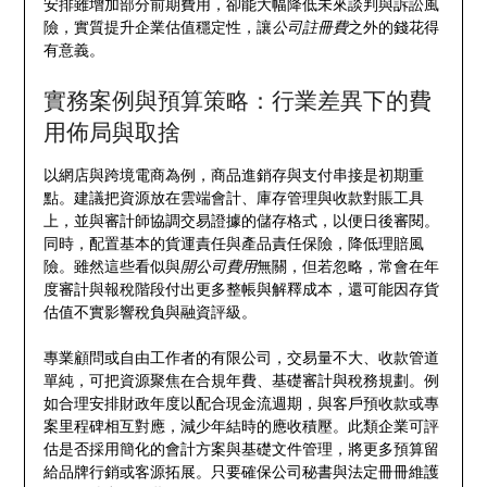
安排雖增加部分前期費用，卻能大幅降低未來談判與訴訟風
險，實質提升企業估值穩定性，讓
公司註冊費
之外的錢花得
有意義。
實務案例與預算策略：行業差異下的費
用佈局與取捨
以網店與跨境電商為例，商品進銷存與支付串接是初期重
點。建議把資源放在雲端會計、庫存管理與收款對賬工具
上，並與審計師協調交易證據的儲存格式，以便日後審閱。
同時，配置基本的貨運責任與產品責任保險，降低理賠風
險。雖然這些看似與
開公司費用
無關，但若忽略，常會在年
度審計與報稅階段付出更多整帳與解釋成本，還可能因存貨
估值不實影響稅負與融資評級。
專業顧問或自由工作者的有限公司，交易量不大、收款管道
單純，可把資源聚焦在合規年費、基礎審計與稅務規劃。例
如合理安排財政年度以配合現金流週期，與客戶預收款或專
案里程碑相互對應，減少年結時的應收積壓。此類企業可評
估是否採用簡化的會計方案與基礎文件管理，將更多預算留
給品牌行銷或客源拓展。只要確保公司秘書與法定冊冊維護