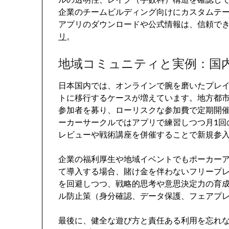
企業のチームビルディング向けにカスタムテ
アプリのダウンロードや公式情報は、信頼で
リ
。
地域コミュニティと実例：国
日本国内では、オンラインで腕を磨いたプレ
トに移行するケースが増えています。地方都市
参加者を募り、ローリスクな参加費で定期開
ーカーサークルではアプリで練習しつつ月1回
レビューや戦術講座を併催することで新規参
企業の福利厚生や地域イベントでもポーカー
て導入する場合、賭け金を伴わないフリープ
を回避しつつ、戦略的思考や意思決定力の育
ル防止策（身分確認、データ保護、フェアプ
最後に、健全な遊び方と責任ある利用を忘れ