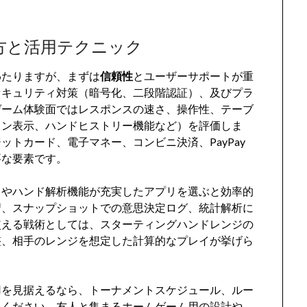
方と活用テクニック
わたりますが、まずは
信頼性
とユーザーサポートが重
セキュリティ対策（暗号化、二段階認証）、及びプラ
ゲーム体験面ではレスポンスの速さ、操作性、テーブ
ョン表示、ハンドヒストリー機能など）を評価しま
トカード、電子マネー、コンビニ決済、PayPay
要な要素です。
ドやハンド解析機能が充実したアプリを選ぶと効率的
習、スナップショットでの意思決定ログ、統計解析に
使える戦術としては、スターティングハンドレンジの
整、相手のレンジを想定した計算的なプレイが挙げら
用を見据えるなら、トーナメントスケジュール、ルー
てください。友人と集まるホームゲーム用の設計や、