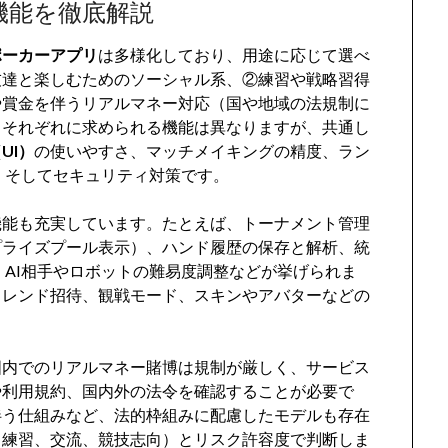
機能を徹底解説
ポーカーアプリ
は多様化しており、用途に応じて選べ
友達と楽しむためのソーシャル系、②練習や戦略習得
や賞金を伴うリアルマネー対応（国や地域の法規制に
。それぞれに求められる機能は異なりますが、共通し
UI）
の使いやすさ、マッチメイキングの精度、ラン
、そしてセキュリティ対策です。
機能も充実しています。たとえば、トーナメント管理
プライズプール表示）、ハンド履歴の保存と解析、統
表示、AI相手やロボットの難易度調整などが挙げられま
フレンド招待、観戦モード、スキンやアバターなどの
国内でのリアルマネー賭博は規制が厳しく、サービス
や利用規約、国内外の法令を確認することが必要で
伴う仕組みなど、法的枠組みに配慮したモデルも存在
（練習、交流、競技志向）とリスク許容度で判断しま