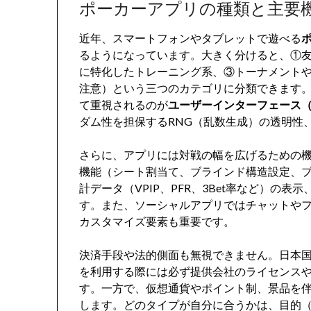
ポーカーアプリの種類と主要
近年、スマートフォンやタブレットで遊べる
るようになっています。大きく分けると、①
に特化したトレーニング系、③トーナメント
注意）という三つのカテゴリに分類できます
て重視されるのが
ユーザーインターフェース（
ダム性を担保するRNG（乱数生成）の透明性
さらに、アプリには対戦の幅を広げるための
機能（シート割当て、ブラインド構造設定、
計データ（VPIP、PFR、3Bet率など）の
す。また、ソーシャルアプリではチャットや
カスタマイズ要素も重要です。
決済手段や法的側面も無視できません。日本
を利用する際には必ず提供会社のライセンス
す。一方で、仮想通貨やポイント制、景品を
します。どのタイプが自分に合うかは、目的