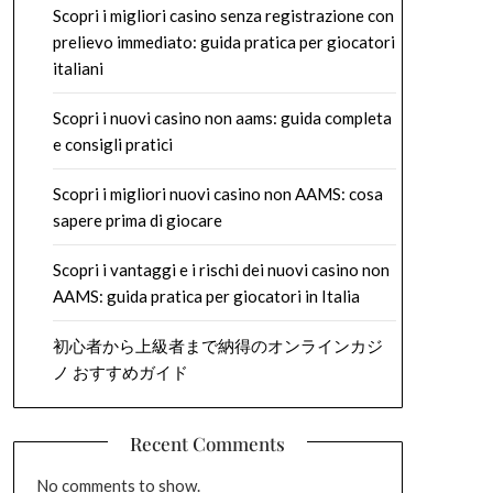
Scopri i migliori casino senza registrazione con
prelievo immediato: guida pratica per giocatori
italiani
Scopri i nuovi casino non aams: guida completa
e consigli pratici
Scopri i migliori nuovi casino non AAMS: cosa
sapere prima di giocare
Scopri i vantaggi e i rischi dei nuovi casino non
AAMS: guida pratica per giocatori in Italia
初心者から上級者まで納得のオンラインカジ
ノ おすすめガイド
Recent Comments
No comments to show.