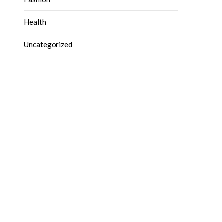
Health
Uncategorized