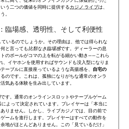
という二つの価値を同時に提供する
カジノ ライブ
は、
ょう。
：臨場感、透明性、そして利便性
しているのでしょうか。その理由は、他では得られな
、何と言っても
比類なき臨場感
です。ディーラーの息
トのボールがコマの上を転がる細かい動き——これら
れ、イヤホンを使用すればサウンドも没入型になりま
のテーブルに直接座っているような高揚感を、
自宅の
きるのです。これは、孤独になりがちな通常のオンラ
で活気ある体験を生み出しています。
頼
です。通常のオンラインスロットやテーブルゲーム
器によって決定されています。プレイヤーは「本当に
くありません。しかし、ライブカジノでは、目の前で
てゲームを進行します。プレイヤーはすべての動作を
る余地がほとんどありません。この「見ているだけ」