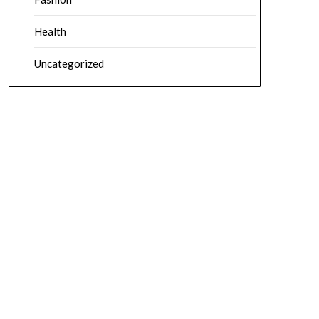
Health
Uncategorized