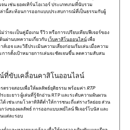
เจน เช่น ยอดเทิร์นโอเวอร์ ประเภทเกมที่นับรวม
เหล่านี้สะท้อนการออกแบบประสบการณ์ที่เป็นธรรมกับผู้
่ว่าจะเป็นคู่มือเกม รีวิว หรือการเปรียบเทียบฟีเจอร์ของ
ต้นผ่านบทความเกี่ยวกับ
เว็บคาสิโนออนไลน์
เพื่อ
าส์เอจ และวิธีประเมินความเสี่ยงก่อนเริ่มเล่น เมื่อความ
ละการตั้งเป้าหมายการเล่นจะชัดเจนขึ้น ลดความสับสน
ที่ขับเคลื่อนคาสิโนออนไลน์
รตรวจสอบเพื่อให้ผลลัพธ์ยุติธรรม พร้อมค่า
RTP
ติระยะยาว ผู้เล่นที่รู้จักอ่าน RTP และระดับความผันผวน
ด้ เช่น เกมโวลาทิลิตีต่ำให้การชนะถี่แต่รางวัลย่อย ส่วน
แกว่งของผลลัพธ์ การออกแบบเพย์ไลน์ ฟีเจอร์โบนัส และ
บในแต่ละรอบ
งต่ำและหลายมุมกล้อง เพื่อให้การวางเดิมพันแบบเรียล