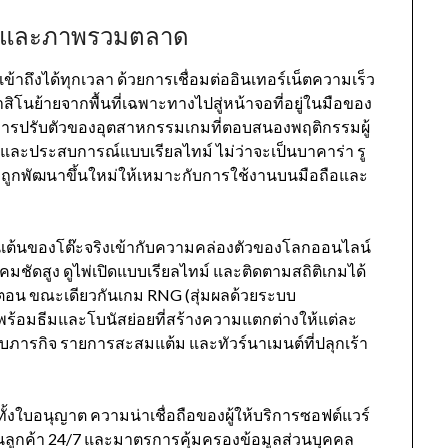
่นและภาพรวมตลาด
นเข้าถึงได้ทุกเวลา ด้วยการเชื่อมต่ออินเทอร์เน็ตความเร็ว
ิโนย้ายจากพื้นที่เฉพาะทางไปสู่หน้าจอที่อยู่ในมือของ
ป็นการปรับตัวของอุตสาหกรรมเกมที่ตอบสนองพฤติกรรมผู้
 และประสบการณ์แบบเรียลไทม์ ไม่ว่าจะเป็นบาคาร่า รู
มู่ถูกพัฒนาขึ้นใหม่ให้เหมาะกับการใช้งานบนมือถือและ
เต้นของโต๊ะจริงเข้ากับความคล่องตัวของโลกออนไลน์
คมชัดสูง ดูไพ่เปิดแบบเรียลไทม์ และติดตามสถิติเกมได้
นตอน ขณะเดียวกันเกม RNG (สุ่มผลด้วยระบบ
น พร้อมธีมและโบนัสย่อยที่สร้างความแตกต่างให้แต่ละ
บบภารกิจ รายการสะสมแต้ม และทัวร์นาเมนต์ที่ปลุกเร้า
ทั้งใบอนุญาต ความน่าเชื่อถือของผู้ให้บริการซอฟต์แวร์
นลูกค้า 24/7 และมาตรการคุ้มครองข้อมูลส่วนบุคคล