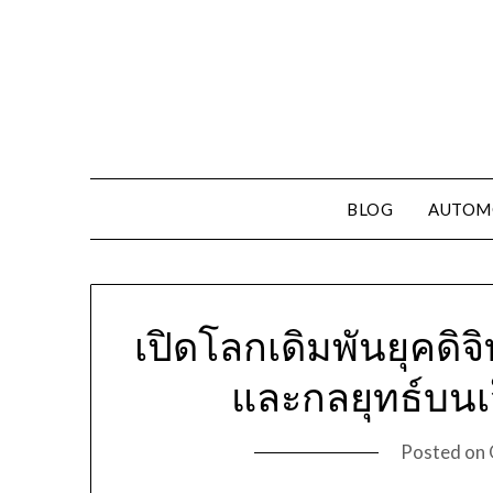
Skip
to
content
BLOG
AUTOM
เปิดโลกเดิมพันยุคดิจ
และกลยุทธ์บนเ
Posted on