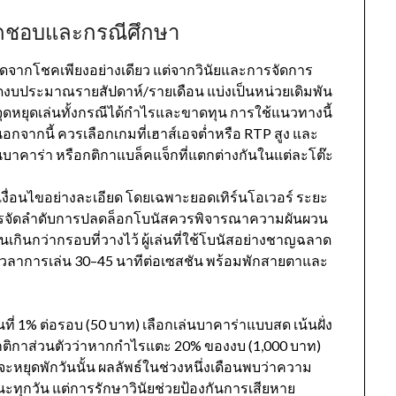
ผิดชอบและกรณีศึกษา
กิดจากโชคเพียงอย่างเดียว แต่จากวินัยและการจัดการ
หนดงบประมาณรายสัปดาห์/รายเดือน แบ่งเป็นหน่วยเดิมพัน
งจุดหยุดเล่นทั้งกรณีได้กำไรและขาดทุน การใช้แนวทางนี้
อกจากนี้ ควรเลือกเกมที่เฮาส์เอจต่ำหรือ RTP สูง และ
ในบาคาร่า หรือกติกาแบล็คแจ็กที่แตกต่างกันในแต่ละโต๊ะ
่านเงื่อนไขอย่างละเอียด โดยเฉพาะยอดเทิร์นโอเวอร์ ระยะ
การจัดลำดับการปลดล็อกโบนัสควรพิจารณาความผันผวน
ันเกินกว่ากรอบที่วางไว้ ผู้เล่นที่ใช้โบนัสอย่างชาญฉลาด
งเวลาการเล่น 30–45 นาทีต่อเซสชัน พร้อมพักสายตาและ
ันที่ 1% ต่อรอบ (50 บาท) เลือกเล่นบาคาร่าแบบสด เน้นฝั่ง
้งกติกาส่วนตัวว่าหากกำไรแตะ 20% ของงบ (1,000 บาท)
ะหยุดพักวันนั้น ผลลัพธ์ในช่วงหนึ่งเดือนพบว่าความ
ทุกวัน แต่การรักษาวินัยช่วยป้องกันการเสียหาย