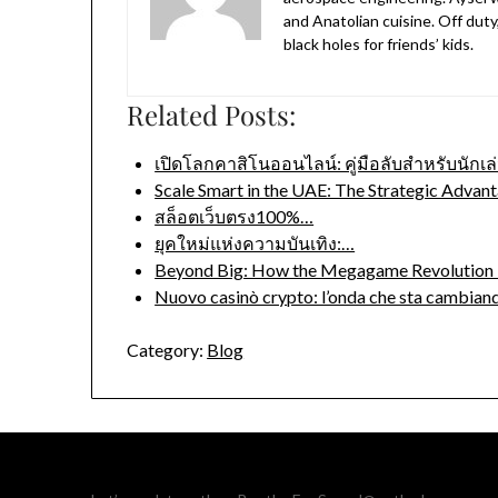
and Anatolian cuisine. Off duty
black holes for friends’ kids.
Related Posts:
เปิดโลกคาสิโนออนไลน์: คู่มือลับสำหรับนักเล่
Scale Smart in the UAE: The Strategic Advan
สล็อตเว็บตรง100%…
ยุคใหม่แห่งความบันเทิง:…
Beyond Big: How the Megagame Revolution 
Nuovo casinò crypto: l’onda che sta cambian
Category:
Blog