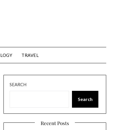
LOGY
TRAVEL
SEARCH
Search
Recent Posts