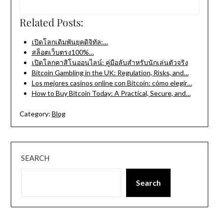
Related Posts:
เปิดโลกเดิมพันยุคดิจิทัล:…
สล็อตเว็บตรง100%…
เปิดโลกคาสิโนออนไลน์: คู่มือลับสำหรับนักเล่นตัวจริง
Bitcoin Gambling in the UK: Regulation, Risks, and…
Los mejores casinos online con Bitcoin: cómo elegir…
How to Buy Bitcoin Today: A Practical, Secure, and…
Category:
Blog
SEARCH
Search