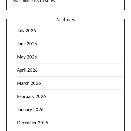
No comments to show.
Archives
July 2026
June 2026
May 2026
April 2026
March 2026
February 2026
January 2026
December 2025