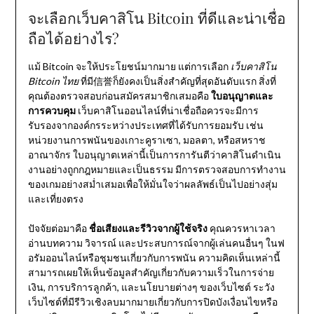
จะเลือกเว็บคาสิโน Bitcoin ที่ดีและน่าเชื่อ
ถือได้อย่างไร?
แม้ Bitcoin จะให้ประโยชน์มากมาย แต่การเลือก
เว็บคาสิโน
Bitcoin ไทย
ที่มี信誉ก็ยังคงเป็นสิ่งสำคัญที่สุดอันดับแรก สิ่งที่
คุณต้องตรวจสอบก่อนสมัครสมาชิกเสมอคือ
ใบอนุญาตและ
การควบคุม
เว็บคาสิโนออนไลน์ที่น่าเชื่อถือควรจะมีการ
รับรองจากองค์กรระหว่างประเทศที่ได้รับการยอมรับ เช่น
หน่วยงานการพนันของเกาะคูราเซา, มอลตา, หรือสหราช
อาณาจักร ใบอนุญาตเหล่านี้เป็นการการันตีว่าคาสิโนดำเนิน
งานอย่างถูกกฎหมายและเป็นธรรม มีการตรวจสอบการทำงาน
ของเกมอย่างสม่ำเสมอเพื่อให้มั่นใจว่าผลลัพธ์เป็นไปอย่างสุ่ม
และเที่ยงตรง
ปัจจัยต่อมาคือ
ชื่อเสียงและรีวิวจากผู้ใช้จริง
คุณควรหาเวลา
อ่านบทความ วิจารณ์ และประสบการณ์จากผู้เล่นคนอื่นๆ ในฟ
อรัมออนไลน์หรือชุมชนเกี่ยวกับการพนัน ความคิดเห็นเหล่านี้
สามารถเผยให้เห็นข้อมูลสำคัญเกี่ยวกับความเร็วในการจ่าย
เงิน, การบริการลูกค้า, และนโยบายต่างๆ ของเว็บไซต์ ระวัง
เว็บไซต์ที่มีรีวิวเชิงลบมากมายเกี่ยวกับการปิดบังเงื่อนไขหรือ