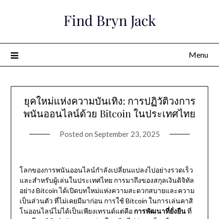
Skip
Find Bryn Jack
to
content
Menu
ยุคใหม่แห่งความบันเทิง: การปฏิวัติวงการ
พนันออนไลน์ด้วย Bitcoin ในประเทศไทย
Posted on
September 23, 2025
โลกของการพนันออนไลน์กำลังเปลี่ยนแปลงไปอย่างรวดเร็ว
และสำหรับผู้เล่นในประเทศไทย การมาถึงของสกุลเงินดิจิทัล
อย่าง Bitcoin ได้เปิดบทใหม่แห่งความสะดวกสบายและความ
เป็นส่วนตัว ที่ไม่เคยมีมาก่อน การใช้ Bitcoin ในการเล่นคาสิ
โนออนไลน์ไม่ได้เป็นเพียงเทรนด์แต่คือ
การพัฒนาที่ยั่งยืน
ที่